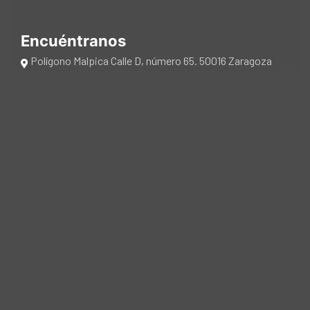
Encuéntranos
Polígono Malpica Calle D, número 65. 50016 Zaragoza
(España)
Teléfono: +34 976 470 940
e-mail: info@kalfrisa.com
Contáctanos
Links
CATÁLOGOS
CERTIFICACIONES