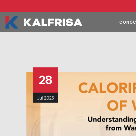
CONÓC
28
Jul
2025