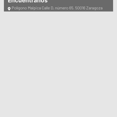
Encuéntranos
Polígono Malpica Calle D, número 65. 50016 Zaragoza
(España)
Teléfono: +34 976 470 940
e-mail: info@kalfrisa.com
Contáctanos
Links
CATÁLOGOS
CERTIFICACIONES
Copyright © 2025 Kalfrisa. All Rights Reserved.