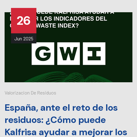
26
Jun
2025
Valorizacion De Residuos
España, ante el reto de los
residuos: ¿Cómo puede
Kalfrisa ayudar a mejorar los