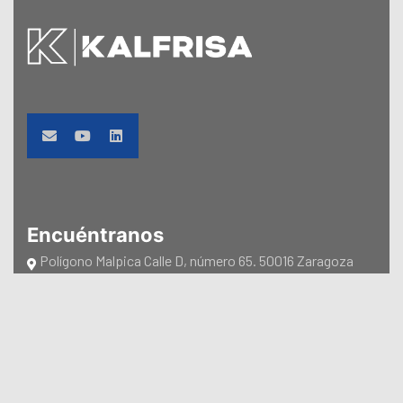
Encuéntranos
Polígono Malpica Calle D, número 65. 50016 Zaragoza
(España)
Teléfono: +34 976 470 940
e-mail: info@kalfrisa.com
Contáctanos