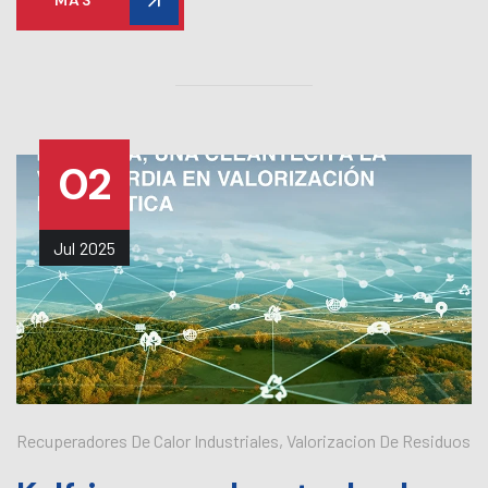
MAS
02
Jul
2025
Recuperadores De Calor Industriales
,
Valorizacion De Residuos